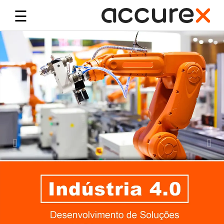
☰
Previous
Nex
Início
Tags
RFID
Leitores
Antenas
Impressoras
Serviços
Beacons
Soluções
Contactos