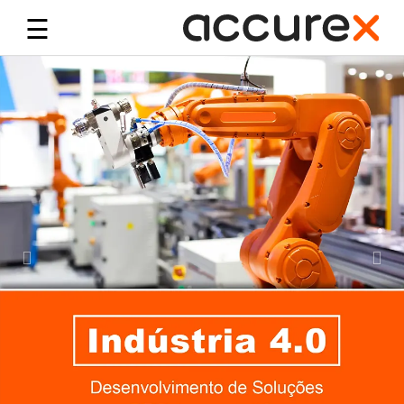
☰
Previous
Nex
Início
Tags
RFID
Leitores
Antenas
Impressoras
Serviços
Beacons
Soluções
Contactos